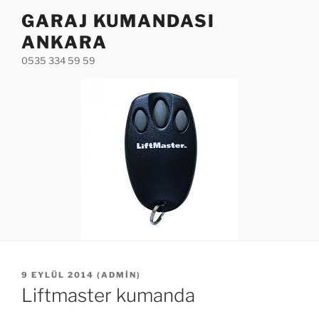
İçeriğe
GARAJ KUMANDASI
geç
ANKARA
0535 334 59 59
YAYIM
9 EYLÜL 2014
(
ADMIN
)
TARIHI
Liftmaster kumanda