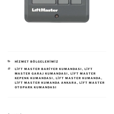
KATEGORILER
HIZMET BÖLGELERIMIZ
ETIKETLER
LIFT MASTER BARIYER KUMANDASI
,
LIFT
MASTER GARAJ KUMANDASI
,
LIFT MASTER
KEPENK KUMANDASI
,
LIFT MASTER KUMANDA
,
LIFT MASTER KUMANDA ANKARA
,
LIFT MASTER
OTOPARK KUMANDASI
Yazı