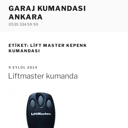
İçeriğe
GARAJ KUMANDASI
geç
ANKARA
0535 334 59 59
ETIKET:
LIFT MASTER KEPENK
KUMANDASI
YAYIM
9 EYLÜL 2014
TARIHI
Liftmaster kumanda