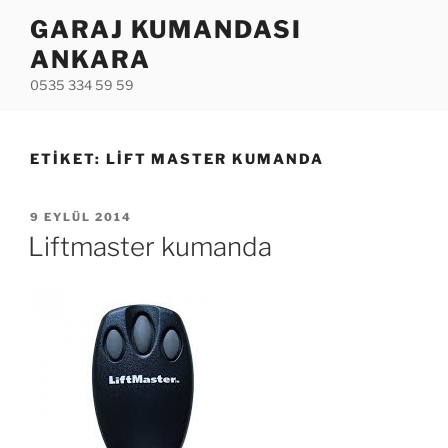
İçeriğe
GARAJ KUMANDASI
geç
ANKARA
0535 334 59 59
ETIKET:
LIFT MASTER KUMANDA
YAYIM
9 EYLÜL 2014
TARIHI
Liftmaster kumanda