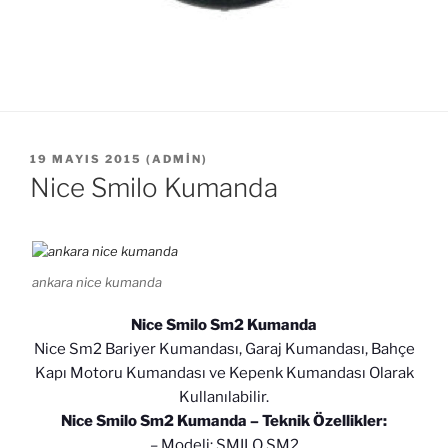
YAYIM
19 MAYIS 2015
(
ADMIN
)
TARIHI
Nice Smilo Kumanda
ankara nice kumanda
Nice Smilo Sm2 Kumanda
Nice Sm2 Bariyer Kumandası, Garaj Kumandası, Bahçe
Kapı Motoru Kumandası ve Kepenk Kumandası Olarak
Kullanılabilir.
Nice Smilo Sm2 Kumanda – Teknik Özellikler:
– Modeli: SMILO SM2