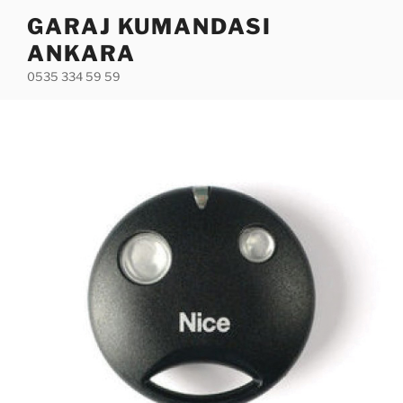
İçeriğe
GARAJ KUMANDASI
geç
ANKARA
0535 334 59 59