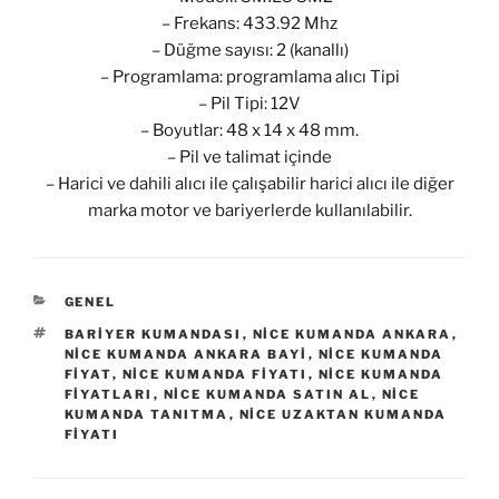
– Frekans: 433.92 Mhz
– Düğme sayısı: 2 (kanallı)
– Programlama: programlama alıcı Tipi
– Pil Tipi: 12V
– Boyutlar: 48 x 14 x 48 mm.
– Pil ve talimat içinde
– Harici ve dahili alıcı ile çalışabilir harici alıcı ile diğer
marka motor ve bariyerlerde kullanılabilir.
KATEGORILER
GENEL
ETIKETLER
BARIYER KUMANDASI
,
NICE KUMANDA ANKARA
,
NICE KUMANDA ANKARA BAYI
,
NICE KUMANDA
FIYAT
,
NICE KUMANDA FIYATI
,
NICE KUMANDA
FIYATLARI
,
NICE KUMANDA SATIN AL
,
NICE
KUMANDA TANITMA
,
NICE UZAKTAN KUMANDA
FIYATI