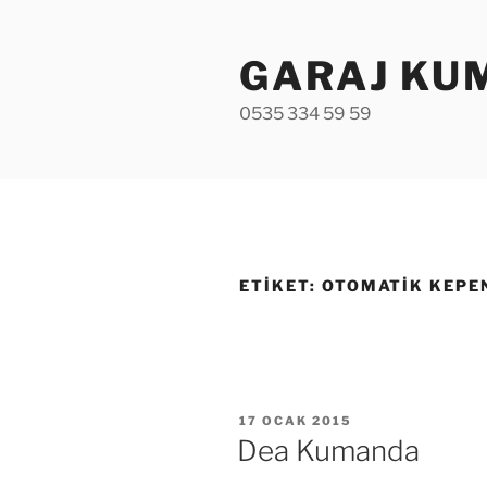
İçeriğe
geç
GARAJ KU
0535 334 59 59
ETIKET:
OTOMATIK KEPE
YAYIM
17 OCAK 2015
TARIHI
Dea Kumanda