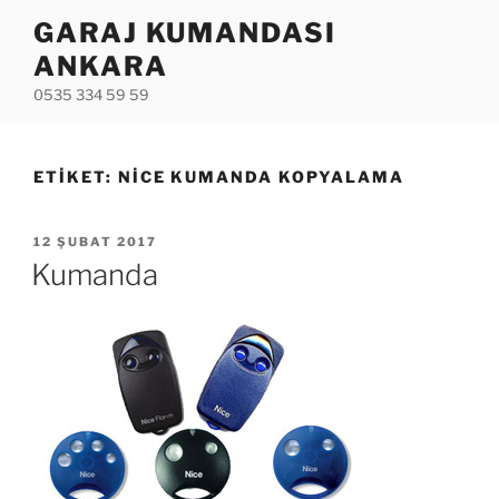
İçeriğe
GARAJ KUMANDASI
geç
ANKARA
0535 334 59 59
ETIKET:
NICE KUMANDA KOPYALAMA
YAYIM
12 ŞUBAT 2017
TARIHI
Kumanda