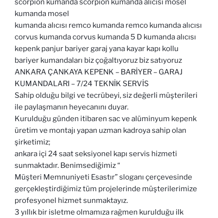
scorpion kumanda scorpion kumanda alıcısı mosel
kumanda mosel
kumanda alıcısı remco kumanda remco kumanda alıcısı
corvus kumanda corvus kumanda 5 D kumanda alıcısı
kepenk panjur bariyer garaj yana kayar kapı kollu
bariyer kumandaları biz çoğaltıyoruz biz satıyoruz
ANKARA ÇANKAYA KEPENK – BARİYER – GARAJ
KUMANDALARI – 7/24 TEKNİK SERVİS
Sahip olduğu bilgi ve tecrübeyi, siz değerli müşterileri
ile paylaşmanın heyecanını duyar.
Kurulduğu günden itibaren sac ve alüminyum kepenk
üretim ve montajı yapan uzman kadroya sahip olan
şirketimiz;
ankara içi 24 saat seksiyonel kapı servis hizmeti
sunmaktadır. Benimsediğimiz “
Müşteri Memnuniyeti Esastır” sloganı çerçevesinde
gerçekleştirdiğimiz tüm projelerinde müşterilerimize
profesyonel hizmet sunmaktayız.
3 yıllık bir isletme olmamıza rağmen kurulduğu ilk