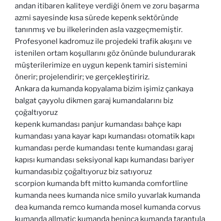
andan itibaren kaliteye verdiği önem ve zoru başarma
azmi sayesinde kısa sürede kepenk sektöründe
tanınmış ve bu ilkelerinden asla vazgeçmemiştir.
Profesyonel kadromuz ile projedeki trafik akışını ve
istenilen ortam koşullarını göz önünde bulundurarak
müşterilerimize en uygun kepenk tamiri sistemini
önerir; projelendirir; ve gerçekleştiririz.
Ankara da kumanda kopyalama bizim işimiz çankaya
balgat çayyolu dikmen garaj kumandalarını biz
çoğaltıyoruz
kepenk kumandası panjur kumandası bahçe kapı
kumandası yana kayar kapı kumandası otomatik kapı
kumandası perde kumandası tente kumandası garaj
kapısı kumandası seksiyonal kapı kumandası bariyer
kumandasıbiz çoğaltıyoruz biz satıyoruz
scorpion kumanda bft mitto kumanda comfortline
kumanda nees kumanda nice smilo yuvarlak kumanda
dea kumanda remco kumanda mosel kumanda corvus
kumanda allmatic kumanda beninca kumanda tarantula