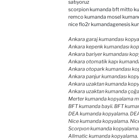
satıyoruz
scorpion kumanda bft mitto 
remco kumanda mosel kumanda
nice flo2r kumandagenesis ku
Ankara garaj kumandası kopya
Ankara kepenk kumandası kop
Ankara bariyer kumandası kop
Ankara otomatik kapı kumanda
Ankara otopark kumandası ko
Ankara panjur kumandası kopy
Ankara uzaktan kumanda kopy
Ankara uzaktan kumanda çoğa
Merter kumanda kopyalama me
BFT kumanda bayii. BFT kuman
DEA kumanda kopyalama. DEA o
Nice kumanda kopyalama. Nice 
Scorpıon kumanda kopyalama. 
Allmatic kumanda kopyalama. A