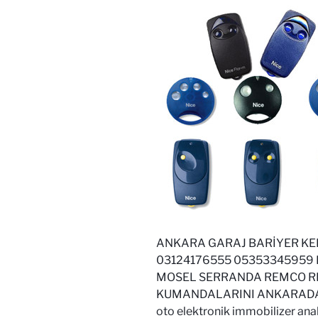
ANKARA GARAJ BARİYER KE
03124176555 05353345959
MOSEL SERRANDA REMCO R
KUMANDALARINI ANKARADA
oto elektronik immobilizer ana