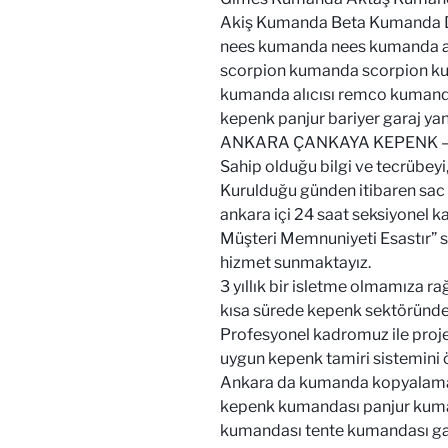
Akiş Kumanda Beta Kumanda
nees kumanda nees kumanda alı
scorpion kumanda scorpion k
kumanda alıcısı remco kumand
kepenk panjur bariyer garaj yan
ANKARA ÇANKAYA KEPENK – 
Sahip olduğu bilgi ve tecrübeyi,
Kurulduğu günden itibaren sac
ankara içi 24 saat seksiyonel k
Müşteri Memnuniyeti Esastır” s
hizmet sunmaktayız.
3 yıllık bir isletme olmamıza 
kısa sürede kepenk sektöründe 
Profesyonel kadromuz ile projed
uygun kepenk tamiri sistemini ön
Ankara da kumanda kopyalama b
kepenk kumandası panjur kuma
kumandası tente kumandası gar