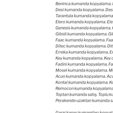
Beninca kumanda kopyalama. Be
Desi kumanda kopyalama. Desi 
Tarantula kumanda kopyalama. 
Elero kumanda kopyalama. Eler
Genesis kumanda kopyalama. Ge
Gibidi kumanda kopyalama. Gibi
Faac kumanda kopyalama. Faac 
Ditec kumanda kopyalama. Dite
Erreka kumanda kopyalama. Err
Key kumanda kopyalama. Key or
Fadini kumanda kopyalama. Fad
Mosel kumanda kopyalama. Mos
Acun kumanda kopyalama. Acun
Kontal kumanda kopyalama. Kon
Remocon kumanda kopyalama. 
Toptan kumanda satış. Toplu ku
Perakende uzaktan kumanda sa
Garaj kapısı kumandası kopyala