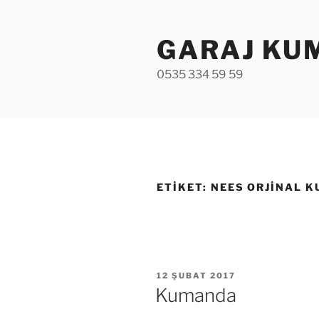
İçeriğe
geç
GARAJ KU
0535 334 59 59
ETIKET:
NEES ORJINAL 
YAYIM
12 ŞUBAT 2017
TARIHI
Kumanda