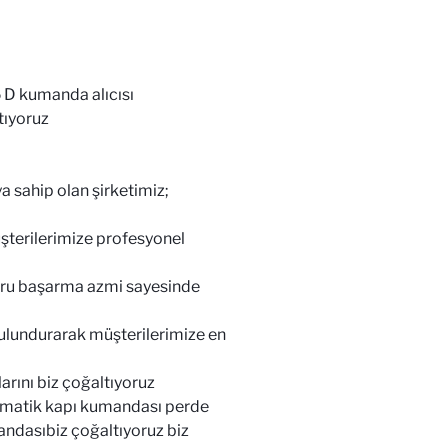
D kumanda alıcısı
tıyoruz
sahip olan şirketimiz;
şterilerimize profesyonel
zoru başarma azmi sayesinde
bulundurarak müşterilerimize en
ını biz çoğaltıyoruz
matik kapı kumandası perde
ndasıbiz çoğaltıyoruz biz