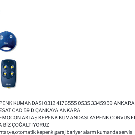
PENK KUMANDASI 0312 4176555 0535 3345959 ANKAR
 ESAT CAD 59 D ÇANKAYA ANKARA
EMOCON AKTAŞ KEPENK KUMANDASI AYPENK CORVUS 
 BİZ ÇOĞALTIYORUZ
htar,ve,otomatik kepenk garaj bariyer alarm kumanda servis