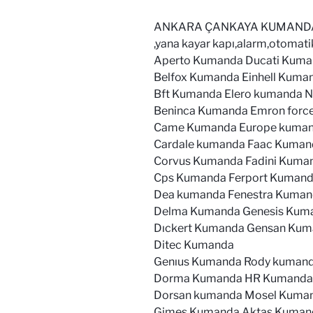
ANKARA ÇANKAYA KUMANDA MARK
,yana kayar kapı,alarm,otomati
Aperto Kumanda Ducati Kuma
Belfox Kumanda Einhell Kum
Bft Kumanda Elero kumanda 
Beninca Kumanda Emron for
Came Kumanda Europe kuman
Cardale kumanda Faac Kumand
Corvus Kumanda Fadini Kuma
Cps Kumanda Ferport Kumand
Dea kumanda Fenestra Kuma
Delma Kumanda Genesis Kum
Dıckert Kumanda Gensan Kum
Ditec Kumanda
Genıus Kumanda Rody kumand
Dorma Kumanda HR Kumanda 
Dorsan kumanda Mosel Kuman
Gimes Kumanda Aktaş Kuman