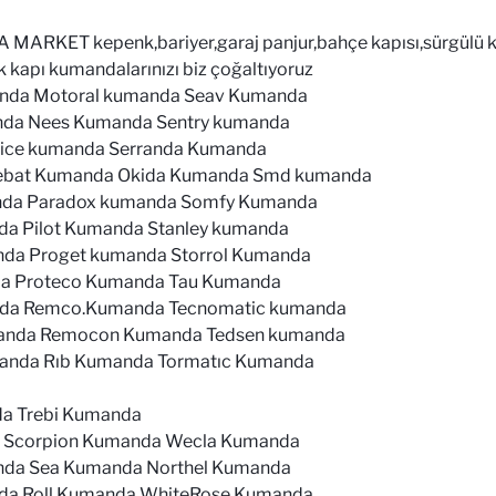
ET kepenk,bariyer,garaj panjur,bahçe kapısı,sürgülü k
k kapı kumandalarınızı biz çoğaltıyoruz
nda Motoral kumanda Seav Kumanda
anda Nees Kumanda Sentry kumanda
Nice kumanda Serranda Kumanda
cebat Kumanda Okida Kumanda Smd kumanda
da Paradox kumanda Somfy Kumanda
a Pilot Kumanda Stanley kumanda
nda Proget kumanda Storrol Kumanda
a Proteco Kumanda Tau Kumanda
nda Remco.Kumanda Tecnomatic kumanda
anda Remocon Kumanda Tedsen kumanda
anda Rıb Kumanda Tormatıc Kumanda
a Trebi Kumanda
Scorpion Kumanda Wecla Kumanda
da Sea Kumanda Northel Kumanda
da Roll Kumanda WhiteRose Kumanda