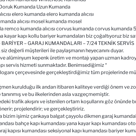
 Doruk Kumanda Uzun Kumanda
cısı elero kumanda elero kumanda alıcısı
umanda alıcısı mosel kumanda mosel
a remco kumanda alıcısı corvus kumanda corvus kumanda 5 
a kayar kapı kollu bariyer kumandaları biz çoğaltıyoruz biz sa
BARİYER – GARAJ KUMANDALARI – 7/24 TEKNİK SERVİS
 siz değerli müşterileri ile paylaşmanın heyecanını duyar.
 ve alüminyum kepenk üretim ve montajı yapan uzman kadroya 
apı servis hizmeti sunmaktadır. Benimsediğimiz “
loganı çerçevesinde gerçekleştirdiğimiz tüm projelerinde mü
rağmen kurulduğu ilk andan itibaren kaliteye verdiği önem ve 
tanınmış ve bu ilkelerinden asla vazgeçmemiştir.
eki trafik akışını ve istenilen ortam koşullarını göz önünde 
erir; projelendirir; ve gerçekleştiririz.
izim işimiz çankaya balgat çayyolu dikmen garaj kumandalar
ndası bahçe kapı kumandası yana kayar kapı kumandası oto
aj kapısı kumandası seksiyonal kapı kumandası bariyer kuma