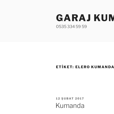
İçeriğe
geç
GARAJ KU
0535 334 59 59
ETIKET:
ELERO KUMAND
YAYIM
12 ŞUBAT 2017
TARIHI
Kumanda