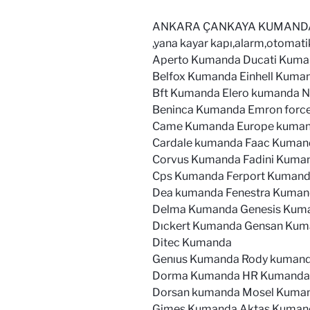
ANKARA ÇANKAYA KUMANDA MARK
,yana kayar kapı,alarm,otomati
Aperto Kumanda Ducati Kuma
Belfox Kumanda Einhell Kum
Bft Kumanda Elero kumanda 
Beninca Kumanda Emron for
Came Kumanda Europe kuman
Cardale kumanda Faac Kumand
Corvus Kumanda Fadini Kuma
Cps Kumanda Ferport Kumand
Dea kumanda Fenestra Kuma
Delma Kumanda Genesis Kum
Dıckert Kumanda Gensan Kum
Ditec Kumanda
Genıus Kumanda Rody kumand
Dorma Kumanda HR Kumanda 
Dorsan kumanda Mosel Kuman
Gimes Kumanda Aktaş Kuman