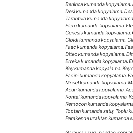
Beninca kumanda kopyalama. Be
Desi kumanda kopyalama. Desi 
Tarantula kumanda kopyalama. 
Elero kumanda kopyalama. Eler
Genesis kumanda kopyalama. Ge
Gibidi kumanda kopyalama. Gibi
Faac kumanda kopyalama. Faac 
Ditec kumanda kopyalama. Dite
Erreka kumanda kopyalama. Err
Key kumanda kopyalama. Key or
Fadini kumanda kopyalama. Fad
Mosel kumanda kopyalama. Mos
Acun kumanda kopyalama. Acun
Kontal kumanda kopyalama. Kon
Remocon kumanda kopyalama. 
Toptan kumanda satış. Toplu ku
Perakende uzaktan kumanda sa
Garaj kapısı kumandası kopyala