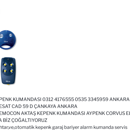
PENK KUMANDASI 0312 4176555 0535 3345959 ANKAR
 ESAT CAD 59 D ÇANKAYA ANKARA
EMOCON AKTAŞ KEPENK KUMANDASI AYPENK CORVUS 
 BİZ ÇOĞALTIYORUZ
htar,ve,otomatik kepenk garaj bariyer alarm kumanda servis