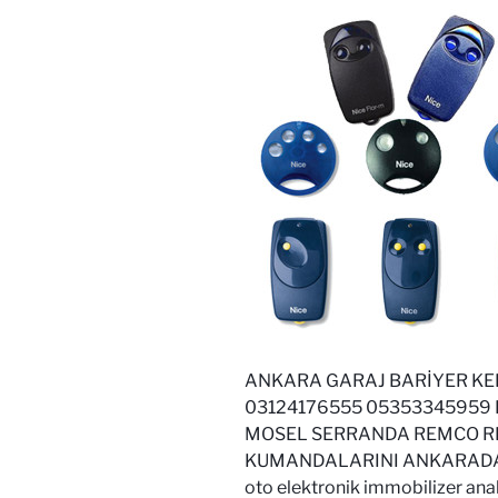
ANKARA GARAJ BARİYER KE
03124176555 05353345959
MOSEL SERRANDA REMCO R
KUMANDALARINI ANKARADA
oto elektronik immobilizer ana