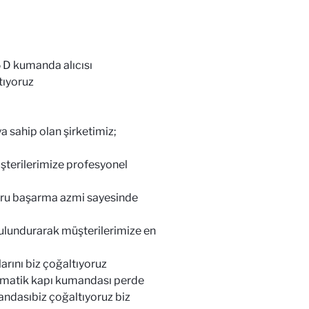
D kumanda alıcısı
tıyoruz
sahip olan şirketimiz;
şterilerimize profesyonel
zoru başarma azmi sayesinde
bulundurarak müşterilerimize en
ını biz çoğaltıyoruz
matik kapı kumandası perde
ndasıbiz çoğaltıyoruz biz