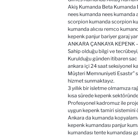
Akiş Kumanda Beta Kumanda
nees kumanda nees kumanda alı
scorpion kumanda scorpion k
kumanda alıcısı remco kumand
kepenk panjur bariyer garaj yan
ANKARA ÇANKAYA KEPENK – 
Sahip olduğu bilgi ve tecrübeyi,
Kurulduğu günden itibaren sac
ankara içi 24 saat seksiyonel k
Müşteri Memnuniyeti Esastır” s
hizmet sunmaktayız.
3 yıllık bir isletme olmamıza 
kısa sürede kepenk sektöründe 
Profesyonel kadromuz ile projed
uygun kepenk tamiri sistemini ön
Ankara da kumanda kopyalama b
kepenk kumandası panjur kuma
kumandası tente kumandası gar