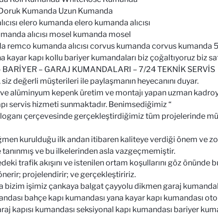
 Doruk Kumanda Uzun Kumanda
cısı elero kumanda elero kumanda alıcısı
umanda alıcısı mosel kumanda mosel
a remco kumanda alıcısı corvus kumanda corvus kumanda 5 
a kayar kapı kollu bariyer kumandaları biz çoğaltıyoruz biz sa
BARİYER – GARAJ KUMANDALARI – 7/24 TEKNİK SERVİS
 siz değerli müşterileri ile paylaşmanın heyecanını duyar.
 ve alüminyum kepenk üretim ve montajı yapan uzman kadroya 
apı servis hizmeti sunmaktadır. Benimsediğimiz “
loganı çerçevesinde gerçekleştirdiğimiz tüm projelerinde mü
rağmen kurulduğu ilk andan itibaren kaliteye verdiği önem ve 
tanınmış ve bu ilkelerinden asla vazgeçmemiştir.
eki trafik akışını ve istenilen ortam koşullarını göz önünde 
erir; projelendirir; ve gerçekleştiririz.
izim işimiz çankaya balgat çayyolu dikmen garaj kumandalar
ndası bahçe kapı kumandası yana kayar kapı kumandası oto
aj kapısı kumandası seksiyonal kapı kumandası bariyer kuma