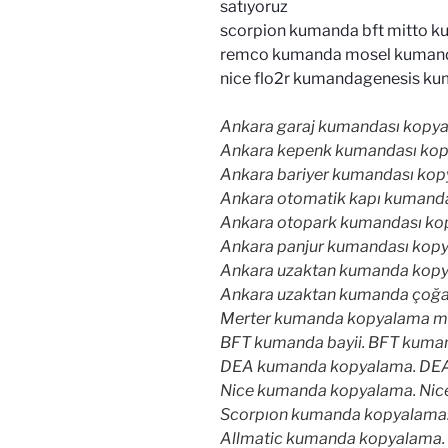
satıyoruz
scorpion kumanda bft mitto 
remco kumanda mosel kumanda
nice flo2r kumandagenesis ku
Ankara garaj kumandası kopya
Ankara kepenk kumandası kop
Ankara bariyer kumandası kop
Ankara otomatik kapı kumanda
Ankara otopark kumandası ko
Ankara panjur kumandası kopy
Ankara uzaktan kumanda kopy
Ankara uzaktan kumanda çoğa
Merter kumanda kopyalama me
BFT kumanda bayii. BFT kuman
DEA kumanda kopyalama. DEA o
Nice kumanda kopyalama. Nice 
Scorpıon kumanda kopyalama. 
Allmatic kumanda kopyalama. A