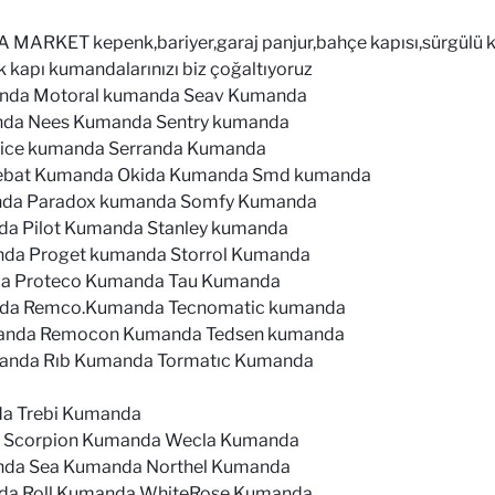
ET kepenk,bariyer,garaj panjur,bahçe kapısı,sürgülü k
k kapı kumandalarınızı biz çoğaltıyoruz
nda Motoral kumanda Seav Kumanda
anda Nees Kumanda Sentry kumanda
Nice kumanda Serranda Kumanda
cebat Kumanda Okida Kumanda Smd kumanda
da Paradox kumanda Somfy Kumanda
a Pilot Kumanda Stanley kumanda
nda Proget kumanda Storrol Kumanda
a Proteco Kumanda Tau Kumanda
nda Remco.Kumanda Tecnomatic kumanda
anda Remocon Kumanda Tedsen kumanda
anda Rıb Kumanda Tormatıc Kumanda
a Trebi Kumanda
Scorpion Kumanda Wecla Kumanda
da Sea Kumanda Northel Kumanda
da Roll Kumanda WhiteRose Kumanda