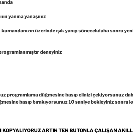
umanda
ının yanına yanaşınız
z kumandanızın üzerinde ışık yanıp sönecekdaha sonra yen
programlanmıştır deneyiniz
sunuz programlama düğmesine basıp elinizi çekiyorsunuz da
esine basıp bırakıyorsunuz 10 saniye bekleyiniz sonra k
I KOPYALIYORUZ ARTIK TEK BUTONLA ÇALIŞAN AKIL