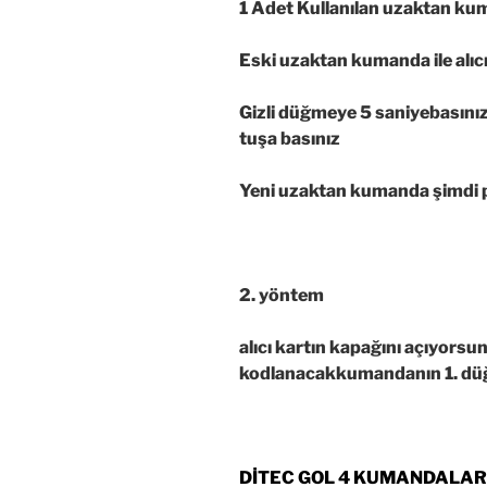
1 Adet Kullanılan uzaktan k
Eski uzaktan kumanda ile alıc
Gizli düğmeye 5 saniyebasını
tuşa basınız
Yeni uzaktan kumanda şimdi 
2. yöntem
alıcı kartın kapağını açıyor
kodlanacakkumandanın 1. düğm
DİTEC GOL 4 KUMANDALAR