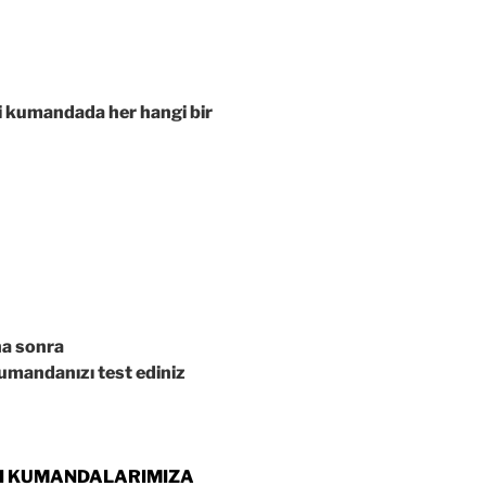
i kumandada her hangi bir
ha sonra
umandanızı test ediniz
LI KUMANDALARIMIZA