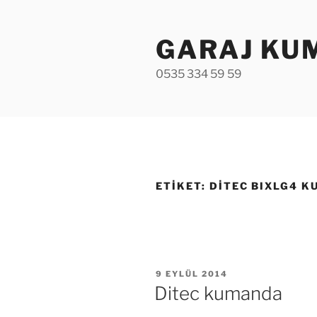
İçeriğe
geç
GARAJ KU
0535 334 59 59
ETIKET:
DITEC BIXLG4 
YAYIM
9 EYLÜL 2014
TARIHI
Ditec kumanda