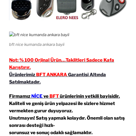
bft nice kumanda ankara bayii
Not: % 100 Orjinal Ürün…Taklitleri Sadece Kafa
Karıştırır.
Ürünlerimiz
BFT ANKARA
Garantisi Altında
Satılmaktadır.
Firmamız
NİCE
ve
BFT
ürünlerinin yetkili bayisidir.
Kaliteli ve geniş ürün yelpazesi ile sizlere hizmet
vermekten gurur duyuyoruz.
Unutmayın! Satış yapmak kolaydır. Önemli olan satış
sonrası desteği hızlı-
sorunsuz ve sonuç odaklı sağlamaktır.