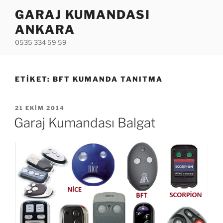
İçeriğe
GARAJ KUMANDASI
geç
ANKARA
0535 334 59 59
ETIKET:
BFT KUMANDA TANITMA
YAYIM
21 EKIM 2014
TARIHI
Garaj Kumandası Balgat