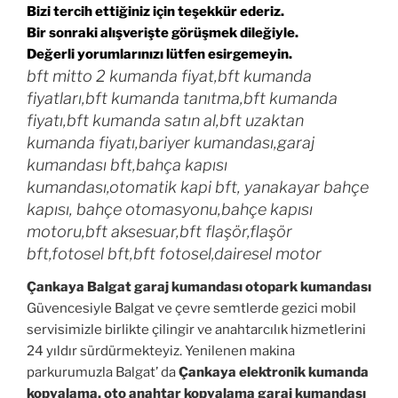
Bizi tercih ettiğiniz için teşekkür
ederiz.
Bir sonraki alışverişte görüşmek dileğiyle.
Değerli yorumlarınızı lütfen
esirgemeyin.
bft mitto 2 kumanda fiyat,bft kumanda
fiyatları,bft kumanda tanıtma,bft kumanda
fiyatı,bft kumanda satın al,bft uzaktan
kumanda fiyatı,bariyer kumandası,garaj
kumandası bft,bahça kapısı
kumandası,otomatik kapi bft, yanakayar bahçe
kapısı, bahçe otomasyonu,bahçe kapısı
motoru,bft aksesuar,bft flaşör,flaşör
bft,fotosel bft,bft fotosel,dairesel motor
Çankaya Balgat garaj kumandası otopark kumandası
Güvencesiyle Balgat ve çevre semtlerde gezici mobil
servisimizle birlikte çilingir ve anahtarcılık hizmetlerini
24 yıldır sürdürmekteyiz. Yenilenen makina
parkurumuzla Balgat’ da
Çankaya
elektronik kumanda
kopyalama, oto anahtar kopyalama garaj kumandası