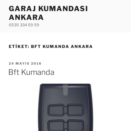
İçeriğe
GARAJ KUMANDASI
geç
ANKARA
0535 334 59 59
ETIKET:
BFT KUMANDA ANKARA
YAYIM
24 MAYIS 2016
TARIHI
Bft Kumanda